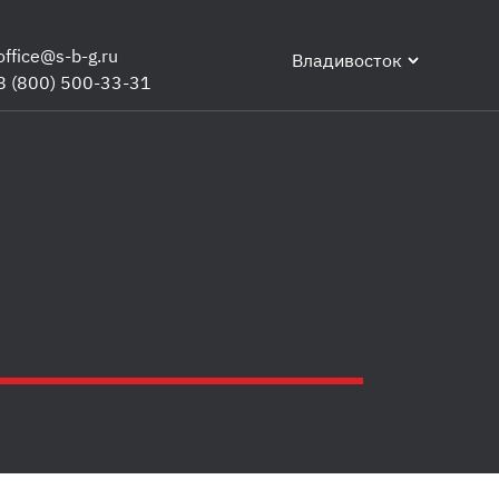
office@s-b-g.ru
Владивосток
8 (800) 500-33-31