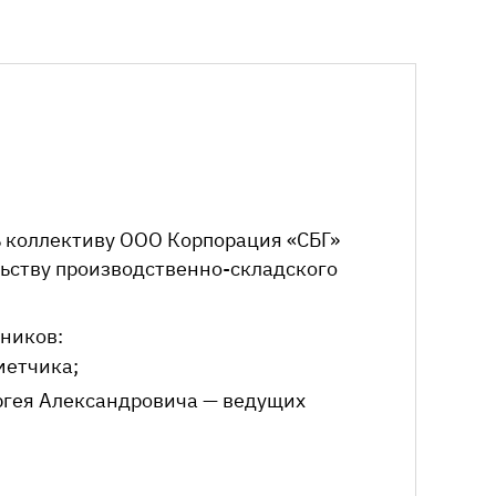
 коллективу ООО Корпорация «СБГ»
льству
производственно-складского
ников:
метчика
;
ргея Александровича — ведущих