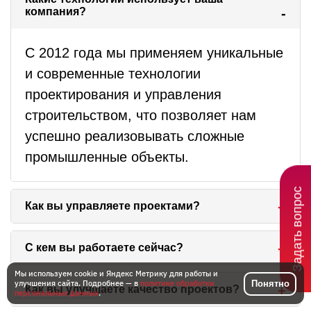
компания?
С 2012 года мы применяем уникальные
и современные технологии
проектирования и управления
строительством, что позволяет нам
успешно реализовывать сложные
промышленные объекты.
Задать вопрос
Как вы управляете проектами?
Мы определяем цели и задачи проекта,
С кем вы работаете сейчас?
учитываем объем работ, ресурсы и
Мы используем cookie и Яндекс Метрику для работы и
Понятно
улучшения сайта. Подробнее — в
политике обработки
сроки. Наша компания участвует как
Мы строим объекты для крупных
Как вы улучшаете качество проектов?
персональных данных
.
Технический заказчик, Генеральный
компаний, а также возводим